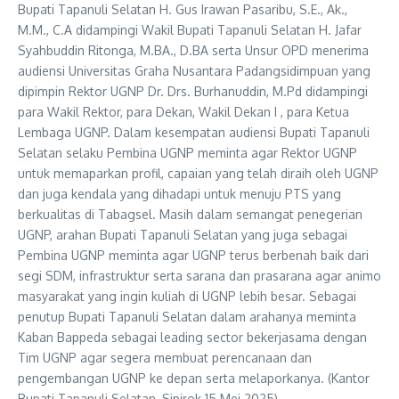
Bupati Tapanuli Selatan H. Gus Irawan Pasaribu, S.E., Ak.,
M.M., C.A didampingi Wakil Bupati Tapanuli Selatan H. Jafar
Syahbuddin Ritonga, M.BA., D.BA serta Unsur OPD menerima
audiensi Universitas Graha Nusantara Padangsidimpuan yang
dipimpin Rektor UGNP Dr. Drs. Burhanuddin, M.Pd didampingi
para Wakil Rektor, para Dekan, Wakil Dekan I , para Ketua
Lembaga UGNP. Dalam kesempatan audiensi Bupati Tapanuli
Selatan selaku Pembina UGNP meminta agar Rektor UGNP
untuk memaparkan profil, capaian yang telah diraih oleh UGNP
dan juga kendala yang dihadapi untuk menuju PTS yang
berkualitas di Tabagsel. Masih dalam semangat penegerian
UGNP, arahan Bupati Tapanuli Selatan yang juga sebagai
Pembina UGNP meminta agar UGNP terus berbenah baik dari
segi SDM, infrastruktur serta sarana dan prasarana agar animo
masyarakat yang ingin kuliah di UGNP lebih besar. Sebagai
penutup Bupati Tapanuli Selatan dalam arahanya meminta
Kaban Bappeda sebagai leading sector bekerjasama dengan
Tim UGNP agar segera membuat perencanaan dan
pengembangan UGNP ke depan serta melaporkanya. (Kantor
Bupati Tapanuli Selatan, Sipirok 15 Mei 2025)