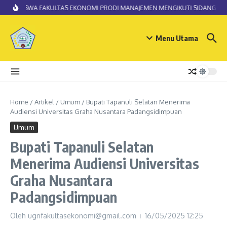
Lewati ke konten
MAHASISWA FAKULTAS EKONOMI PRODI MANAJEMEN MENGIKUTI SIDANG SKRI
Menu Utama
Home
/
Artikel
/
Umum
/
Bupati Tapanuli Selatan Menerima
Audiensi Universitas Graha Nusantara Padangsidimpuan
Umum
Bupati Tapanuli Selatan
Menerima Audiensi Universitas
Graha Nusantara
Padangsidimpuan
Oleh
ugnfakultasekonomi@gmail.com
16/05/2025
12:25