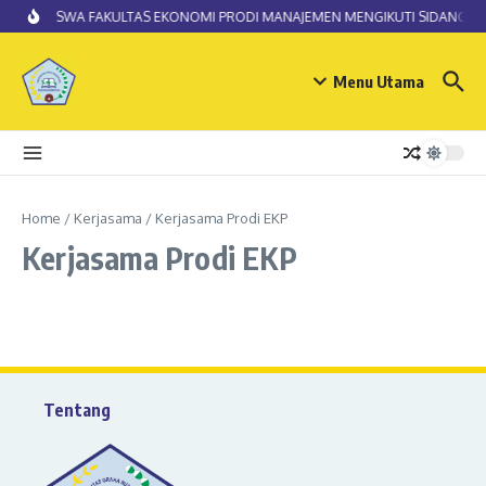
Lewati ke konten
MAHASISWA FAKULTAS EKONOMI PRODI MANAJEMEN MENGIKUTI SIDANG SKR
Menu Utama
Home
/
Kerjasama
/
Kerjasama Prodi EKP
Kerjasama Prodi EKP
Tentang